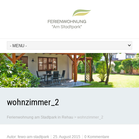
wohnzimmer_2
Ferienwohnung am Stadtpark in Rehau
>
wohnzimmer_2
Autor:
fewo-am-stadtpark
25. August 2015
0 Kommentare