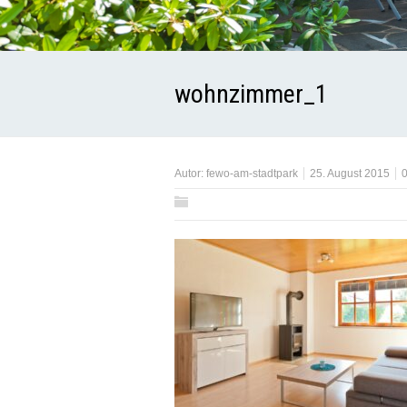
wohnzimmer_1
Autor:
fewo-am-stadtpark
25. August 2015