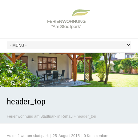
header_top
Ferienwohnung am Stadtpark in Rehau
>
header_top
Autor:
fewo-am-stadtpark
25. August 2015
0 Kommentare