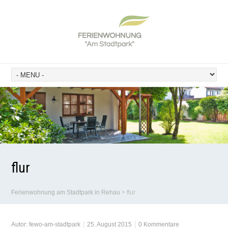
flur
Ferienwohnung am Stadtpark in Rehau
>
flur
Autor:
fewo-am-stadtpark
25. August 2015
0 Kommentare