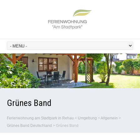
Grünes Band
Ferienwohnung am Stadtpark in Rehau
>
Umgebung
>
Allgemein
>
Grünes Band Deutschland
>
Grünes Band