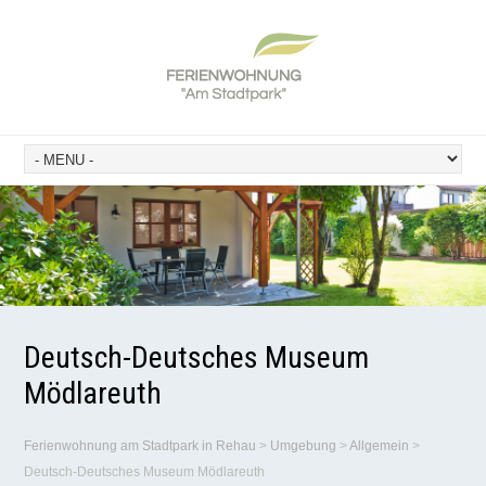
Deutsch-Deutsches Museum
Mödlareuth
Ferienwohnung am Stadtpark in Rehau
>
Umgebung
>
Allgemein
>
Deutsch-Deutsches Museum Mödlareuth