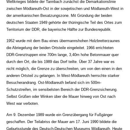
Weltkrieges bildete der Tannbach zunächst die Demarkationslinie
zwischen Mödlareuth-Ost in der sowjetischen und Mödlareuth-West in
der amerikanischen Besatzungszone. Mit Gründung der beiden
deutschen Staaten 1949 gehörte der thüringische Teil des Ortes zum
Territorium der
DDR
, die bayerische Hälfte zur Bundesrepublik.
1952 wurde mit dem Bau eines übermannshohen Holzbretterzaunes
die Abriegelung der beiden Ortsteile eingeleitet. 1966 errichteten
DDR
-Grenztruppen eine 700m lange, 3,40m hohe Betonmauer quer
durch den Ort, die bis 1989 das Dorf teilte. Über 37 Jahre war es
nicht möglich, die Grenze zu überschreiten, um von den einen in den
anderen Ortsteil zu gelangen. In West-Mödlareuth herrschte starker
Besucherandrang. Ost-Mödlareuth befand sich im 500m-
Schutzstreifen, im sensibelsten Bereich der
DDR
-Grenzsicherung.
Selbst Grüßen oder Winken über die Mauer hinweg von Ost nach
West war verboten.
Am 9. Dezember 1989 wurde ein Grenzübergang für Fußgänger
geschaffen. Der Teilabriss der Mauer am 17. Juni 1990 bildete die
Geburtsstunde des Deutsch-Deutschen Museums Mödlareuth. Heute