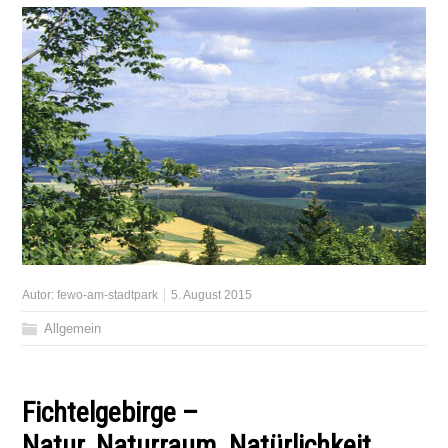
Autor:
fewo-am-stadtpark
5. August 2015
Allgemein
Fichtelgebirge
–
Natur. Naturraum. Natürlichkeit.