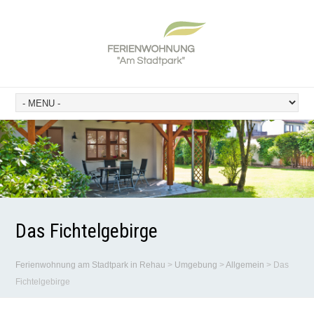
Das Fichtelgebirge
Ferienwohnung am Stadtpark in Rehau
>
Umgebung
>
Allgemein
>
Das
Fichtelgebirge