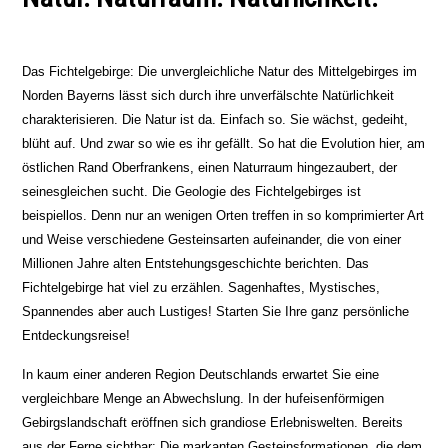
Das Fichtelgebirge: Die unvergleichliche Natur des Mittelgebirges im
Norden Bayerns lässt sich durch ihre unverfälschte Natürlichkeit
charakterisieren. Die Natur ist da. Einfach so. Sie wächst, gedeiht,
blüht auf. Und zwar so wie es ihr gefällt. So hat die Evolution hier, am
östlichen Rand Oberfrankens, einen Naturraum hingezaubert, der
seinesgleichen sucht. Die Geologie des Fichtelgebirges ist
beispiellos. Denn nur an wenigen Orten treffen in so komprimierter Art
und Weise verschiedene Gesteinsarten aufeinander, die von einer
Millionen Jahre alten Entstehungsgeschichte berichten. Das
Fichtelgebirge hat viel zu erzählen. Sagenhaftes, Mystisches,
Spannendes aber auch Lustiges! Starten Sie Ihre ganz persönliche
Entdeckungsreise!
In kaum einer anderen Region Deutschlands erwartet Sie eine
vergleichbare Menge an Abwechslung. In der hufeisenförmigen
Gebirgslandschaft eröffnen sich grandiose Erlebniswelten. Bereits
aus der Ferne sichtbar: Die markanten Gesteinsformationen, die dem